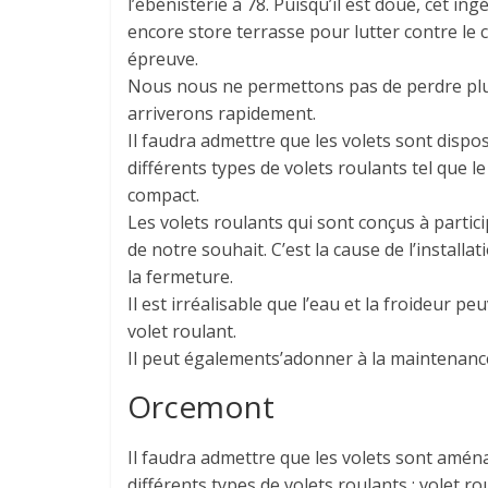
l’ébénisterie à 78. Puisqu’il est doué, cet i
encore store terrasse pour lutter contre le 
épreuve.
Nous nous ne permettons pas de perdre plus
arriverons rapidement.
Il faudra admettre que les volets sont disp
différents types de volets roulants tel que l
compact.
Les volets roulants qui sont conçus à particip
de notre souhait. C’est la cause de l’installa
la fermeture.
Il est irréalisable que l’eau et la froideur 
volet roulant.
Il peut égalements’adonner à la maintenance
Orcemont
Il faudra admettre que les volets sont amén
différents types de volets roulants : volet 