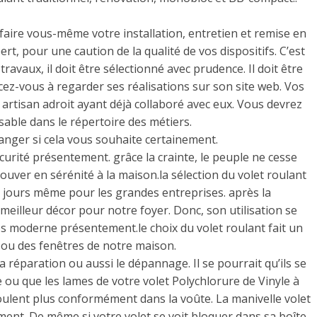
faire vous-même votre installation, entretien et remise en
rt, pour une caution de la qualité de vos dispositifs. C’est
ravaux, il doit être sélectionné avec prudence. Il doit être
rcez-vous à regarder ses réalisations sur son site web. Vos
artisan adroit ayant déjà collaboré avec eux. Vous devrez
able dans le répertoire des métiers.
nger si cela vous souhaite certainement.
écurité présentement. grâce la crainte, le peuple ne cesse
ver en sérénité à la maison.la sélection du volet roulant
 jours même pour les grandes entreprises. après la
 meilleur décor pour notre foyer. Donc, son utilisation se
 moderne présentement.le choix du volet roulant fait un
ou des fenêtres de notre maison.
 réparation ou aussi le dépannage. Il se pourrait qu’ils se
 ou que les lames de votre volet Polychlorure de Vinyle à
lent plus conformément dans la voûte. La manivelle volet
ent. De même si votre volet se voit bloquer dans sa boîte.