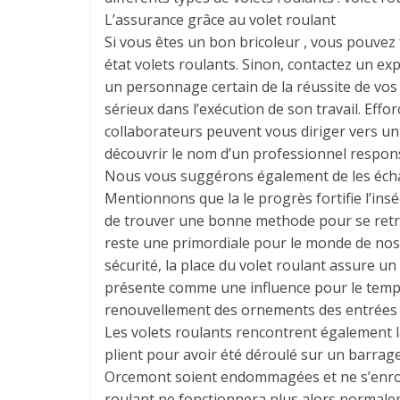
L’assurance grâce au volet roulant
Si vous êtes un bon bricoleur , vous pouvez 
état volets roulants. Sinon, contactez un expe
un personnage certain de la réussite de vos t
sérieux dans l’exécution de son travail. Effo
collaborateurs peuvent vous diriger vers un 
découvrir le nom d’un professionnel respons
Nous vous suggérons également de les écha
Mentionnons que la le progrès fortifie l’ins
de trouver une bonne methode pour se retrou
reste une primordiale pour le monde de nos
sécurité, la place du volet roulant assure un
présente comme une influence pour le temps
renouvellement des ornements des entrées 
Les volets roulants rencontrent également la
plient pour avoir été déroulé sur un barrage
Orcemont soient endommagées et ne s’enrou
roulant ne fonctionnera plus alors normalem