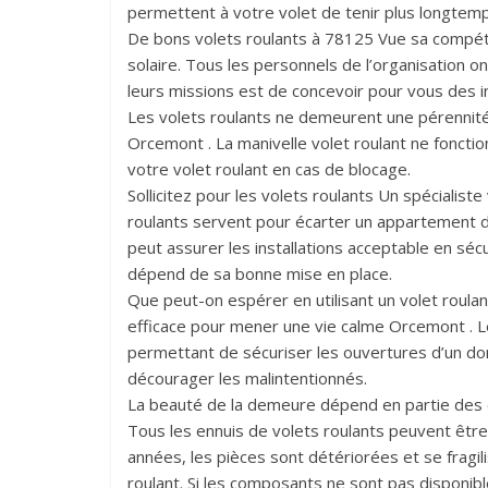
permettent à votre volet de tenir plus longtem
De bons volets roulants à 78125 Vue sa compéten
solaire. Tous les personnels de l’organisation o
leurs missions est de concevoir pour vous des
Les volets roulants ne demeurent une pérennit
Orcemont . La manivelle volet roulant ne foncti
votre volet roulant en cas de blocage.
Sollicitez pour les volets roulants Un spécialist
roulants servent pour écarter un appartement du
peut assurer les installations acceptable en sécu
dépend de sa bonne mise en place.
Que peut-on espérer en utilisant un volet roula
efficace pour mener une vie calme Orcemont . L
permettant de sécuriser les ouvertures d’un dom
décourager les malintentionnés.
La beauté de la demeure dépend en partie des 
Tous les ennuis de volets roulants peuvent être é
années, les pièces sont détériorées et se fragili
roulant. Si les composants ne sont pas disponi