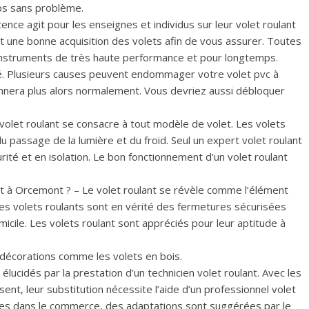
ps sans problème.
ce agit pour les enseignes et individus sur leur volet roulant
nt une bonne acquisition des volets afin de vous assurer. Toutes
 instruments de très haute performance et pour longtemps.
é. Plusieurs causes peuvent endommager votre volet pvc à
onnera plus alors normalement. Vous devriez aussi débloquer
e volet roulant se consacre à tout modèle de volet. Les volets
 passage de la lumière et du froid. Seul un expert volet roulant
rité et en isolation. Le bon fonctionnement d’un volet roulant
nt à Orcemont ? – Le volet roulant se révèle comme l’élément
es volets roulants sont en vérité des fermetures sécurisées
icile. Les volets roulant sont appréciés pour leur aptitude à
décorations comme les volets en bois.
lucidés par la prestation d’un technicien volet roulant. Avec les
sent, leur substitution nécessite l’aide d’un professionnel volet
bles dans le commerce, des adaptations sont suggérées par le