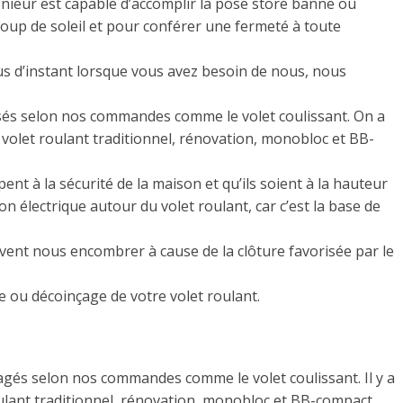
ngénieur est capable d’accomplir la pose store banne ou
coup de soleil et pour conférer une fermeté à toute
 d’instant lorsque vous avez besoin de nous, nous
osés selon nos commandes comme le volet coulissant. On a
e volet roulant traditionnel, rénovation, monobloc et BB-
ent à la sécurité de la maison et qu’ils soient à la hauteur
tion électrique autour du volet roulant, car c’est la base de
peuvent nous encombrer à cause de la clôture favorisée par le
 ou décoinçage de votre volet roulant.
agés selon nos commandes comme le volet coulissant. Il y a
roulant traditionnel, rénovation, monobloc et BB-compact..